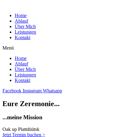
Zum
Inhalt
Home
wechseln
Ablauf
Über Mich
Leistungen
Kontakt
Menü
Home
Ablauf
Über Mich
Leistungen
Kontakt
Facebook
Instagram
Whatsapp
Eure Zeremonie...
...meine Mission
Oak up Plattdüütsk
Jetzt Termin buchen >